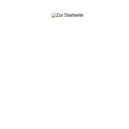
Aktuelles zur
Energie
Grundsteuer
Schimm
Termine
Wohnfl
Wohnen in Deutschland
Betrieb
Newsletter
Mietpre
Wohnu
Mietver
Downlo
Menü